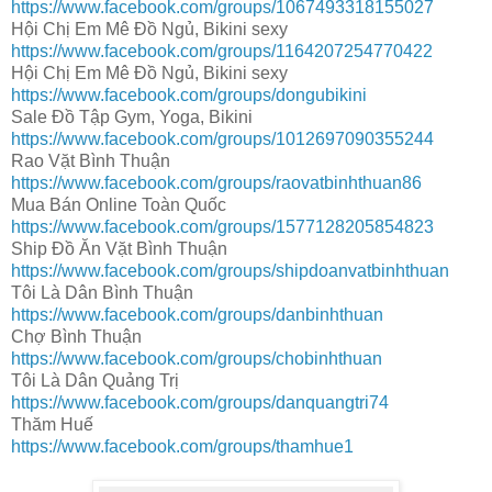
https://www.facebook.com/groups/1067493318155027
Hội Chị Em Mê Đồ Ngủ, Bikini sexy
https://www.facebook.com/groups/1164207254770422
Hội Chị Em Mê Đồ Ngủ, Bikini sexy
https://www.facebook.com/groups/dongubikini
Sale Đồ Tập Gym, Yoga, Bikini
https://www.facebook.com/groups/1012697090355244
Rao Vặt Bình Thuận
https://www.facebook.com/groups/raovatbinhthuan86
Mua Bán Online Toàn Quốc
https://www.facebook.com/groups/1577128205854823
Ship Đồ Ăn Vặt Bình Thuận
https://www.facebook.com/groups/shipdoanvatbinhthuan
Tôi Là Dân Bình Thuận
https://www.facebook.com/groups/danbinhthuan
Chợ Bình Thuận
https://www.facebook.com/groups/chobinhthuan
Tôi Là Dân Quảng Trị
https://www.facebook.com/groups/danquangtri74
Thăm Huế
https://www.facebook.com/groups/thamhue1