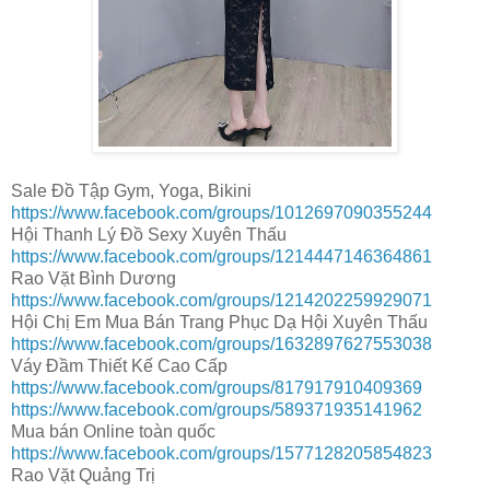
Sale Đồ Tập Gym, Yoga, Bikini
https://www.facebook.com/groups/1012697090355244
Hội Thanh Lý Đồ Sexy Xuyên Thấu
https://www.facebook.com/groups/1214447146364861
Rao Vặt Bình Dương
https://www.facebook.com/groups/1214202259929071
Hội Chị Em Mua Bán Trang Phục Dạ Hội Xuyên Thấu
https://www.facebook.com/groups/1632897627553038
Váy Đầm Thiết Kế Cao Cấp
https://www.facebook.com/groups/817917910409369
https://www.facebook.com/groups/589371935141962
Mua bán Online toàn quốc
https://www.facebook.com/groups/1577128205854823
Rao Vặt Quảng Trị